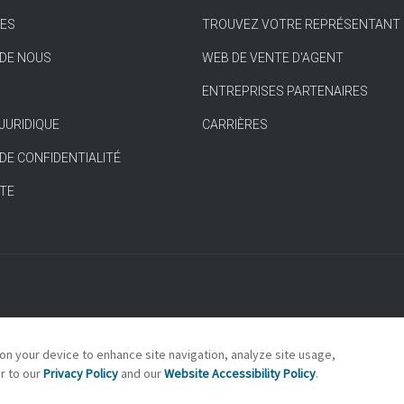
ES
TROUVEZ VOTRE REPRÉSENTANT
 DE NOUS
WEB DE VENTE D'AGENT
ENTREPRISES PARTENAIRES
 JURIDIQUE
CARRIÈRES
 DE CONFIDENTIALITÉ
ITE
 on your device to enhance site navigation, analyze site usage,
er to our
Privacy Policy
and our
Website Accessibility Policy
.