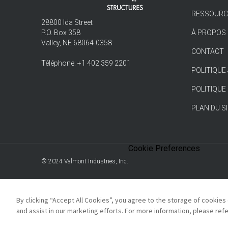
RESSOURC
28800 Ida Street
P.O. Box 358
À PROPOS
Valley, NE 68064-0358
CONTACT
Téléphone: +1 402 359 2201
POLITIQUE
POLITIQUE
PLAN DU S
Cookie Preferences
© 2024
Valmont Industries, Inc.
By clicking “Accept All Cookies”, you agree to the storage of cookies
and assist in our marketing efforts. For more information, please ref