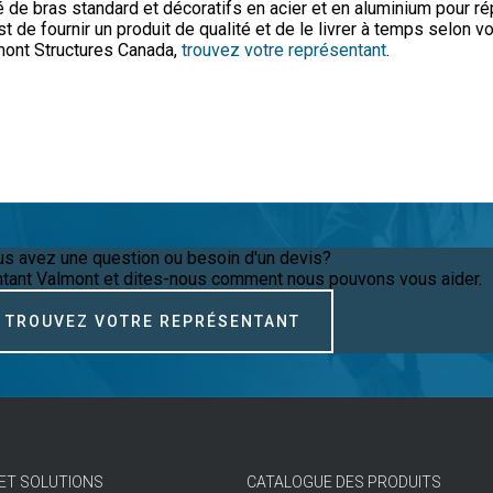
 de bras standard et décoratifs en acier et en aluminium pour r
t de fournir un produit de qualité et de le livrer à temps selon vo
mont Structures Canada,
trouvez votre représentant
.
s avez une question ou besoin d'un devis?
ntant Valmont et dites-nous comment nous pouvons vous aider.
TROUVEZ VOTRE REPRÉSENTANT
ET SOLUTIONS
CATALOGUE DES PRODUITS