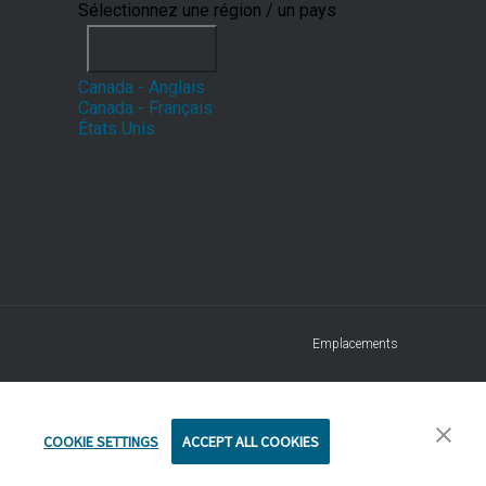
Sélectionnez une région / un pays
Canada - Anglais
Canada - Français
États Unis
Emplacements
COOKIE SETTINGS
ACCEPT ALL COOKIES